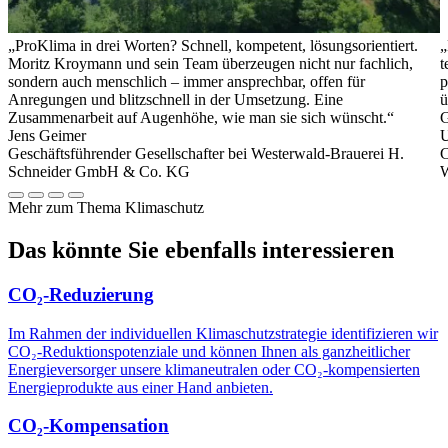
„ProKlima in drei Worten? Schnell, kompetent, lösungsorientiert.
„
Moritz Kroymann und sein Team überzeugen nicht nur fachlich,
t
sondern auch menschlich – immer ansprechbar, offen für
p
Anregungen und blitzschnell in der Umsetzung. Eine
ü
Zusammenarbeit auf Augenhöhe, wie man sie sich wünscht.“
G
Jens Geimer
U
Geschäftsführender Gesellschafter bei Westerwald-Brauerei H.
C
Schneider GmbH & Co. KG
W
Mehr zum Thema Klimaschutz
Das könnte Sie ebenfalls interessieren
CO₂-Reduzierung
Im Rahmen der individuellen Klimaschutzstrategie identifizieren wir
CO₂-Reduktionspotenziale und können Ihnen als ganzheitlicher
Energieversorger unsere klimaneutralen oder CO₂-kompensierten
Energieprodukte aus einer Hand anbieten.
CO₂-Kompensation