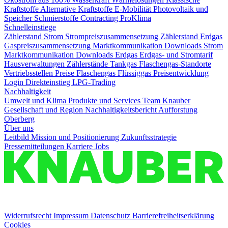
Kraftstoffe
Alternative Kraftstoffe
E-Mobilität
Photovoltaik und
Speicher
Schmierstoffe
Contracting
ProKlima
Schnelleinstiege
Zählerstand Strom
Strompreiszusammensetzung
Zählerstand Erdgas
Gaspreiszusammensetzung
Marktkommunikation Downloads Strom
Marktkommunikation Downloads Erdgas
Erdgas- und Stromtarif
Hausverwaltungen
Zählerstände Tankgas
Flaschengas-Standorte
Vertriebsstellen Preise Flaschengas
Flüssiggas Preisentwicklung
Login
Direkteinstieg LPG-Trading
Nachhaltigkeit
Umwelt und Klima
Produkte und Services
Team Knauber
Gesellschaft und Region
Nachhaltigkeitsbericht
Aufforstung
Oberberg
Über uns
Leitbild
Mission und Positionierung
Zukunftsstrategie
Pressemitteilungen
Karriere
Jobs
Widerrufsrecht
Impressum
Datenschutz
Barrierefreiheitserklärung
Cookies