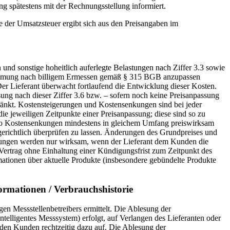
 spätestens mit der Rechnungsstellung informiert.
öhe der Umsatzsteuer ergibt sich aus den Preisangaben im
.
n und sonstige hoheitlich auferlegte Belastungen nach Ziffer 3.3 sowie
stimmung nach billigem Ermessen gemäß § 315 BGB anzupassen
Der Lieferant überwacht fortlaufend die Entwicklung dieser Kosten.
ung nach dieser Ziffer 3.6 bzw. – sofern noch keine Preisanpassung
chränkt. Kostensteigerungen und Kostensenkungen sind bei jeder
ie jeweiligen Zeitpunkte einer Preisanpassung; diese sind so zu
so Kostensenkungen mindestens in gleichem Umfang preiswirksam
richtlich überprüfen zu lassen. Änderungen des Grundpreises und
passungen werden nur wirksam, wenn der Lieferant dem Kunden die
Vertrag ohne Einhaltung einer Kündigungsfrist zum Zeitpunkt des
ationen über aktuelle Produkte (insbesondere gebündelte Produkte
ormationen / Verbrauchshistorie
n Messstellenbetreibers ermittelt. Die Ablesung der
ntelligentes Messsystem) erfolgt, auf Verlangen des Lieferanten oder
 den Kunden rechtzeitig dazu auf. Die Ablesung der