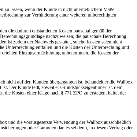
echen zu lassen, wenn der Kunde in nicht unerheblichem Maße
erbrechung zur Verhinderung einer weiteren unberechtigten
unden die dadurch entstandenen Kosten pauschal gemäß der
die Berechnungsgrundlage nachzuweisen; die pauschale Berechnung
n ist zudem der Nachweis gestattet, solche Kosten seien nicht
 die Unterbrechung entfallen und die Kosten der Unterbrechung und
ner erteilten Einzugsermächtigung unbenommen, die Kosten der
och nicht auf den Kunden übergegangen ist, behandelt er die Wallbox
 ist. Der Kunde teilt, soweit er Grundstückseigentümer ist, dem
en die Kosten einer Klage nach § 771 ZPO zu erstatten, haftet der
allbox und die vorausgesetzte Verwendung der Wallbox ausschließlich
sicherungen oder Garantien dar, es sei denn, in diesem Vertrag oder