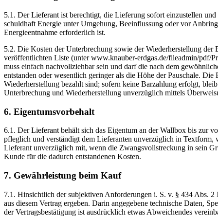
5.1. Der Lieferant ist berechtigt, die Lieferung sofort einzustellen
schuldhaft Energie unter Umgehung, Beeinflussung oder vor Anbring
Energieentnahme erforderlich ist.
5.2. Die Kosten der Unterbrechung sowie der Wiederherstellung der 
veröffentlichten Liste (unter www.knauber-erdgas.de/fileadmin/pdf/
muss einfach nachvollziehbar sein und darf die nach dem gewöhnlich
entstanden oder wesentlich geringer als die Höhe der Pauschale. Die
Wiederherstellung bezahlt sind; sofern keine Barzahlung erfolgt, bl
Unterbrechung und Wiederherstellung unverzüglich mittels Überweis
6. Eigentumsvorbehalt
6.1. Der Lieferant behält sich das Eigentum an der Wallbox bis zur 
pfleglich und verständigt dem Lieferanten unverzüglich in Textform, w
Lieferant unverzüglich mit, wenn die Zwangsvollstreckung in sein Grun
Kunde für die dadurch entstandenen Kosten.
7. Gewährleistung beim Kauf
7.1. Hinsichtlich der subjektiven Anforderungen i. S. v. § 434 Abs. 
aus diesem Vertrag ergeben. Darin angegebene technische Daten, Spez
der Vertragsbestätigung ist ausdrücklich etwas Abweichendes vereinba