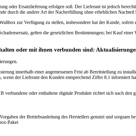
ng oder Ersatzlieferung erfolgen soll. Der Lieferant ist jedoch berec
de durch die andere Art der Nacherfüllung ohne erheblichen Nachteil b
llbox zur Verfügung zu stellen, insbesondere hat der Kunde, sofern e
Schadensersatz, gelten die gesetzlichen Bestimmungen; bei Kauf einer 
thalten oder mit ihnen verbunden sind: Aktualisierunge
sierungen.
sierung innerhalb einer angemessenen Frist ab Bereitstellung zu installie
wenn der Lieferant den Kunden entsprechend Ziffer 8.1 informiert hat 
B verbundene oder enthaltene digitale Produkte richtet sich nach den 
 Vorgaben der Betriebsanleitung des Herstellers genutzt und sorgsam b
box-Paket