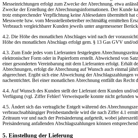
Messeinrichtungen erfolgt zum Zwecke der Abrechnung, etwa anlässlic
Zwecke der Erstellung der Abrechnungsinformationen. Der Kunde kan
trotz entsprechender Verpflichtung keine Ablesedaten übermittelt hat o
Messwerte bzw. vom Messstellenbetreiber rechtmäßig ermittelten Ers
Verbrauch vergleichbarer Kunden jeweils unter angemessener Berücksi
4.2. Die Höhe des monatlichen Abschlages wird nach der voraussichtli
Höhe des monatlichen Abschlags erfolgt gem. § 13 Gas GVV und/o
4.3. Zum Ende jedes vom Lieferanten festgelegten Abrechnungszeitrau
elektronischer Form oder in Papierform erstellt. Abweichend von Satz
einer gesonderten Vereinbarung mit dem Lieferanten erfolgt. Erhält
Abrechnungen, erfolgt die Abrechnung auf Wunsch auch einmal jährl
abgerechnet. Ergibt sich eine Abweichung der Abschlagszahlungen von
nachentrichtet. Bei einer monatlichen Abrechnung entfällt das Recht d
4.4. Auf Wunsch des Kunden stellt der Lieferant dem Kunden und/ode
Verfügung (vgl. Ziffer Fehler! Verweisquelle konnte nicht gefunden w
4.5. Ändert sich das vertragliche Entgelt während des Abrechnungsze
verbrauchsabhängiger Preisbestandteile wird die nach Ziffer 4.1 e
Zeitraum vor und nach der Preisänderung aufgeteilt, wobei jahresze
Preisänderung anfallenden Abschlagszahlungen können entsprechend
5. Einstellung der Lieferung