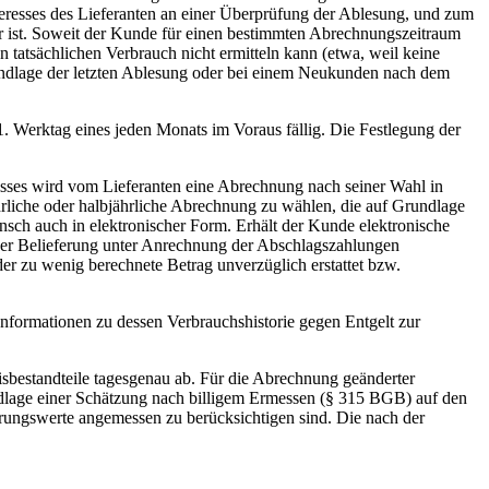
teresses des Lieferanten an einer Überprüfung der Ablesung, und zum
 ist. Soweit der Kunde für einen bestimmten Abrechnungszeitraum
en tatsächlichen Verbrauch nicht ermitteln kann (etwa, weil keine
rundlage der letzten Ablesung oder bei einem Neukunden nach dem
1. Werktag eines jeden Monats im Voraus fällig. Die Festlegung der
nisses wird vom Lieferanten eine Abrechnung nach seiner Wahl in
ährliche oder halbjährliche Abrechnung zu wählen, die auf Grundlage
sch auch in elektronischer Form. Erhält der Kunde elektronische
der Belieferung unter Anrechnung der Abschlagszahlungen
er zu wenig berechnete Betrag unverzüglich erstattet bzw.
nformationen zu dessen Verbrauchshistorie gegen Entgelt zur
isbestandteile tagesgenau ab. Für die Abrechnung geänderter
ndlage einer Schätzung nach billigem Ermessen (§ 315 BGB) auf den
hrungswerte angemessen zu berücksichtigen sind. Die nach der