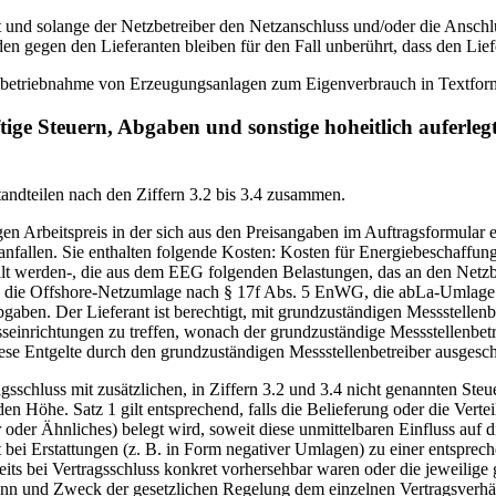
weit und solange der Netzbetreiber den Netzanschluss und/oder die Ansch
en gegen den Lieferanten bleiben für den Fall unberührt, dass den Lief
Inbetriebnahme von Erzeugungsanlagen zum Eigenverbrauch in Textform
tige Steuern, Abgaben und sonstige hoheitlich auferleg
tandteilen nach den Ziffern 3.2 bis 3.4 zusammen.
en Arbeitspreis in der sich aus den Preisangaben im Auftragsformular
anfallen. Sie enthalten folgende Kosten: Kosten für Energiebeschaffung 
lt werden-, die aus dem EEG folgenden Belastungen, das an den Netzb
e Offshore-Netzumlage nach § 17f Abs. 5 EnWG, die abLa-Umlage n
aben. Der Lieferant ist berechtigt, mit grundzuständigen Messstellen
einrichtungen zu treffen, wonach der grundzuständige Messstellenbetr
iese Entgelte durch den grundzuständigen Messstellenbetreiber ausgeschl
agsschluss mit zusätzlichen, in Ziffern 3.2 und 3.4 nicht genannten S
en Höhe. Satz 1 gilt entsprechend, falls die Belieferung oder die Verte
 oder Ähnliches) belegt wird, soweit diese unmittelbaren Einfluss auf 
 bei Erstattungen (z. B. in Form negativer Umlagen) zu einer entsprec
its bei Vertragsschluss konkret vorhersehbar waren oder die jeweilige
inn und Zweck der gesetzlichen Regelung dem einzelnen Vertragsverhä