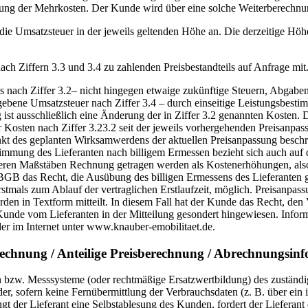
ung der Mehrkosten. Der Kunde wird über eine solche Weiterberechnung
3.3 die Umsatzsteuer in der jeweils geltenden Höhe an. Die derzeitige H
ach Ziffern 3.3 und 3.4 zu zahlenden Preisbestandteils auf Anfrage mit
eis nach Ziffer 3.2– nicht hingegen etwaige zukünftige Steuern, Abgabe
egebene Umsatzsteuer nach Ziffer 3.4 – durch einseitige Leistungsbe
ist ausschließlich eine Änderung der in Ziffer 3.2 genannten Kosten. 
 Kosten nach Ziffer 3.23.2 seit der jeweils vorhergehenden Preisanpass
itpunkt des geplanten Wirksamwerdens der aktuellen Preisanpassung bes
timmung des Lieferanten nach billigem Ermessen bezieht sich auch auf d
geren Maßstäben Rechnung getragen werden als Kostenerhöhungen, al
 das Recht, die Ausübung des billigen Ermessens des Lieferanten ge
 erstmals zum Ablauf der vertraglichen Erstlaufzeit, möglich. Preisan
 in Textform mitteilt. In diesem Fall hat der Kunde das Recht, den 
nde vom Lieferanten in der Mitteilung gesondert hingewiesen. Inform
er im Internet unter www.knauber-emobilitaet.de.
rechnung / Anteilige Preisberechnung / Abrechnungsinf
 bzw. Messsysteme (oder rechtmäßige Ersatzwertbildung) des zuständige
r, sofern keine Fernübermittlung der Verbrauchsdaten (z. B. über ein i
gt der Lieferant eine Selbstablesung des Kunden, fordert der Lieferant