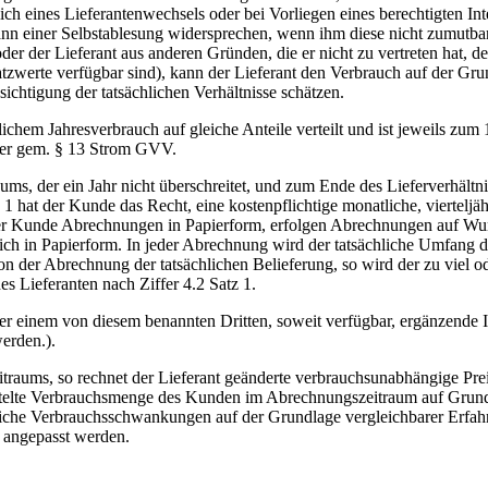
h eines Lieferantenwechsels oder bei Vorliegen eines berechtigten In
n einer Selbstablesung widersprechen, wenn ihm diese nicht zumutbar
der der Lieferant aus anderen Gründen, die er nicht zu vertreten hat, d
atzwerte verfügbar sind), kann der Lieferant den Verbrauch auf der G
chtigung der tatsächlichen Verhältnisse schätzen.
chem Jahresverbrauch auf gleiche Anteile verteilt und ist jeweils zum 
der gem. § 13 Strom GVV.
ms, der ein Jahr nicht überschreitet, und zum Ende des Lieferverhält
 1 hat der Kunde das Recht, eine kostenpflichtige monatliche, viertelj
 der Kunde Abrechnungen in Papierform, erfolgen Abrechnungen auf Wun
ich in Papierform. In jeder Abrechnung wird der tatsächliche Umfang 
 der Abrechnung der tatsächlichen Belieferung, so wird der zu viel od
es Lieferanten nach Ziffer 4.2 Satz 1.
r einem von diesem benannten Dritten, soweit verfügbar, ergänzende I
erden.).
itraums, so rechnet der Lieferant geänderte verbrauchsunabhängige Pre
rmittelte Verbrauchsmenge des Kunden im Abrechnungszeitraum auf Gru
itliche Verbrauchsschwankungen auf der Grundlage vergleichbarer Erfa
 angepasst werden.