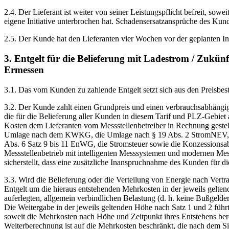
2.4. Der Lieferant ist weiter von seiner Leistungspflicht befreit, so
eigene Initiative unterbrochen hat. Schadensersatzansprüche des Kund
2.5. Der Kunde hat den Lieferanten vier Wochen vor der geplanten 
3. Entgelt für die Belieferung mit Ladestrom / Zukünf
Ermessen
3.1. Das vom Kunden zu zahlende Entgelt setzt sich aus den Preisbes
3.2. Der Kunde zahlt einen Grundpreis und einen verbrauchsabhängig
die für die Belieferung aller Kunden in diesem Tarif und PLZ-Gebiet 
Kosten dem Lieferanten vom Messstellenbetreiber in Rechnung gestel
Umlage nach dem KWKG, die Umlage nach § 19 Abs. 2 StromNEV, di
Abs. 6 Satz 9 bis 11 EnWG, die Stromsteuer sowie die Konzessionsabg
Messstellenbetrieb mit intelligenten Messsystemen und modernen Mess
sicherstellt, dass eine zusätzliche Inanspruchnahme des Kunden für d
3.3. Wird die Belieferung oder die Verteilung von Energie nach Vertr
Entgelt um die hieraus entstehenden Mehrkosten in der jeweils geltend
auferlegten, allgemein verbindlichen Belastung (d. h. keine Bußgelder
Die Weitergabe in der jeweils geltenden Höhe nach Satz 1 und 2 führt
soweit die Mehrkosten nach Höhe und Zeitpunkt ihres Entstehens bere
Weiterberechnung ist auf die Mehrkosten beschränkt, die nach dem S