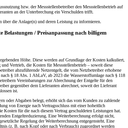
lussnutzung bzw. der Messstellenbetreiber den Messstellenbetrieb auf
eranten an der Unterbrechung ein Verschulden trifft.
 über die Anlage(n) und deren Leistung zu informieren.
te Belastungen / Preisanpassung nach billigem
 ergebenden Höhe. Diese werden auf Grundlage der Kosten kalkuliert,
und Vertrieb, die Kosten für Messstellenbetrieb – soweit diese
etreiber abzuführende Netzentgelt, die vom Netzbetreiber erhobene
ach § 18 Abs. 1 AbLaV, ab 2023 die Wasserstoffumlage nach § 118
betreibern Vereinbarungen zur Abrechnung der Entgelte für den
eiber gegenüber dem Lieferanten abrechnet, soweit der Lieferant
ossen ist.
teuern oder Abgaben belegt, erhöht sich das vom Kunden zu zahlende
ilung von Energie nach Vertragsschluss mit einer hoheitlich
die Kosten für die nach diesem Vertrag geschuldeten Leistungen hat.
henden Entgeltreduzierung. Eine Weiterberechnung erfolgt nicht,
 gesetzliche Regelung der Weiterberechnung entgegensteht. Eine
ltnis (z. B. nach Kopf oder nach Verbrauch) zugeordnet werden