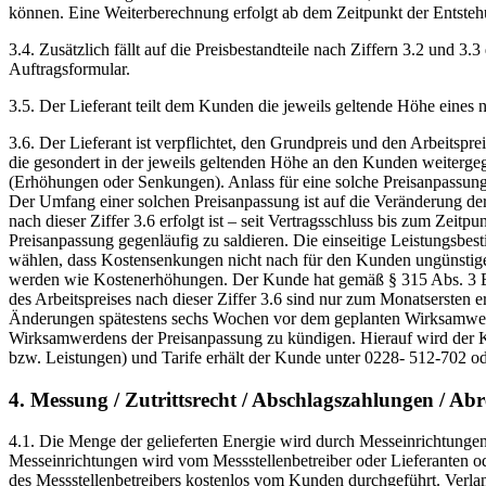
können. Eine Weiterberechnung erfolgt ab dem Zeitpunkt der Entsteh
3.4. Zusätzlich fällt auf die Preisbestandteile nach Ziffern 3.2 und 
Auftragsformular.
3.5. Der Lieferant teilt dem Kunden die jeweils geltende Höhe eines n
3.6. Der Lieferant ist verpflichtet, den Grundpreis und den Arbeitspr
die gesondert in der jeweils geltenden Höhe an den Kunden weiterg
(Erhöhungen oder Senkungen). Anlass für eine solche Preisanpassung 
Der Umfang einer solchen Preisanpassung ist auf die Veränderung der
nach dieser Ziffer 3.6 erfolgt ist – seit Vertragsschluss bis zum Ze
Preisanpassung gegenläufig zu saldieren. Die einseitige Leistungsbes
wählen, dass Kostensenkungen nicht nach für den Kunden ungünsti
werden wie Kostenerhöhungen. Der Kunde hat gemäß § 315 Abs. 3 BGB
des Arbeitspreises nach dieser Ziffer 3.6 sind nur zum Monatsersten
Änderungen spätestens sechs Wochen vor dem geplanten Wirksamwerden
Wirksamwerdens der Preisanpassung zu kündigen. Hierauf wird der Ku
bzw. Leistungen) und Tarife erhält der Kunde unter 0228- 512-702 od
4. Messung / Zutrittsrecht / Abschlagszahlungen / Ab
4.1. Die Menge der gelieferten Energie wird durch Messeinrichtungen
Messeinrichtungen wird vom Messstellenbetreiber oder Lieferanten ode
des Messstellenbetreibers kostenlos vom Kunden durchgeführt. Verlan