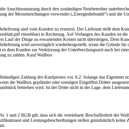
 und die Anschlussnutzung durch den zuständigen Netzbetreiber unterbr
ung der Messeinrichtungen verwendet („Energiediebstahl“) und die Unt
Belieferung sind vom Kunden zu ersetzen. Der Lieferant stellt dem K
Preisblatt.pdf einsehbar) in Rechnung. Auf Verlangen des Kunden ist 
en Lauf der Dinge zu erwartenden Kosten nicht übersteigen. Dem Kunde
 Belieferung wird unverzüglich wiederhergestellt, wenn die Gründe für
eibt es dem Kunden zur Verkürzung der Unterbrechungszeit auch bei ei
ung zu zahlen. Kauf Wallbox
vollständigen Zahlung des Kaufpreises vor. 6.2. Solange das Eigentum n
enn die Wallbox gepfändet oder sonstigen Eingriffen Dritter ausgesetzt
dstück betrieben wird. Ist der Dritte nicht in der Lage, dem Lieferant
2 Nr. 1 und 2 BGB gilt, dass sich die vereinbarte Beschaffenheit der W
ifikationen und Leistungsbeschreibungen stellen grundsätzlich keine Zu
rt.